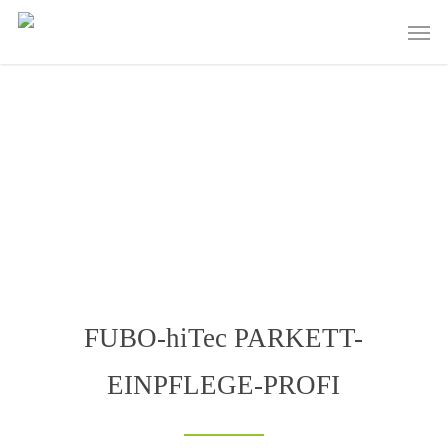
Skip
Men
to
main
content
FUBO-hiTec PARKETT-
EINPFLEGE-PROFI