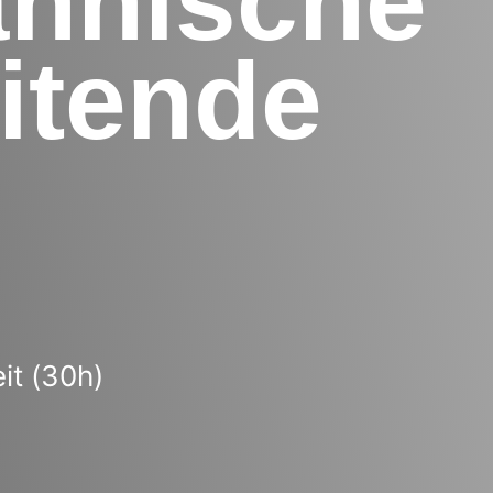
nnische
itende
eit (30h)