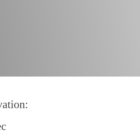
ation:
ec
2