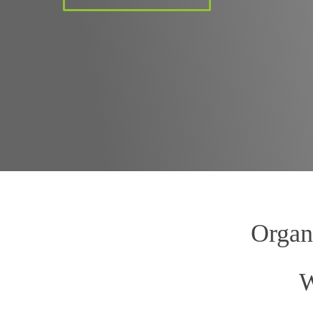
Organ
W